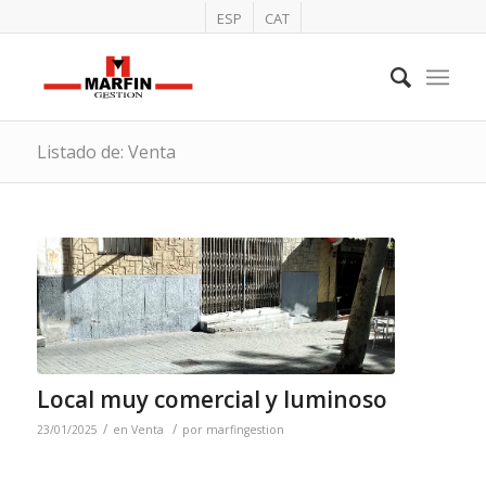
ESP
CAT
Listado de: Venta
Local muy comercial y luminoso
/
/
23/01/2025
en
Venta
por
marfingestion