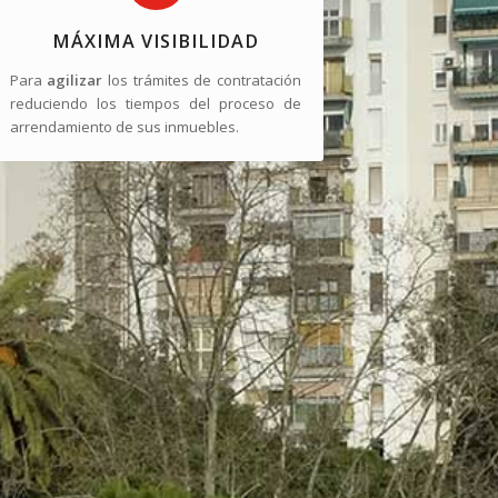
MÁXIMA VISIBILIDAD
Para
agilizar
los trámites de contratación
reduciendo los tiempos del proceso de
arrendamiento de sus inmuebles.