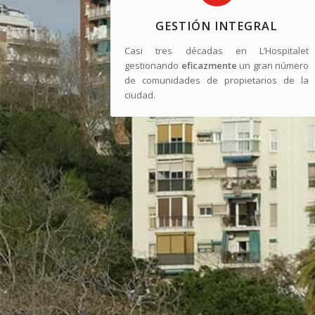
GESTIÓN INTEGRAL
Casi tres décadas en L’Hospitalet
gestionando
eficazmente
un gran número
de comunidades de propietarios de la
ciudad.