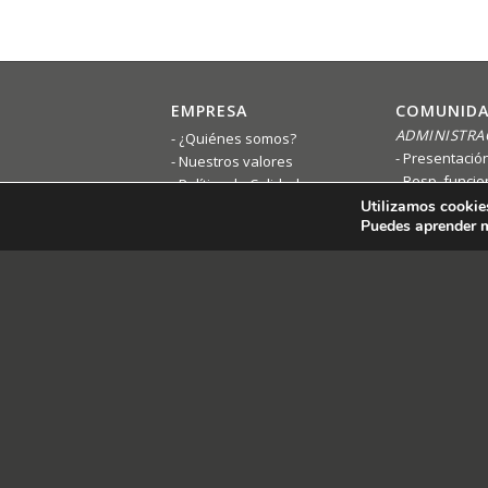
EMPRESA
COMUNIDA
ADMINISTRA
¿Quiénes somos?
Presentació
Nuestros valores
Resp. funcio
Política de Calidad
Resp. funci
Utilizamos cookies
Puedes aprender m
ALQUILER 
ADMINISTRA
Presentació
Política de G
VENTA Y A
GABINETE 