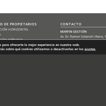
D DE PROPIETARIOS
CONTACTO
CIÓN HORIZONTAL
MARFIN GESTIÓN
n
Av. Dr. Ramon Solanich i Riera, 1
nales ordinarias
Local 5
onales programadas
 para ofrecerte la mejor experiencia en nuestra web.
08906 L’Hospitalet
ás sobre qué cookies utilizamos o desactivarlas en los
ajustes
.
TEL: 93 438 31 50
DE INMUEBLES
marfingestion@marfingestion.
CIÓN VERTICAL
n
GR ADVOCATS ASSOCIATS
estión
Josep Prats 4 2º
08901 L’Hospitalet
LQUILER DE INMUEBLES
TEL: 93 260 25 38
JURÍDICO
gr-advocatsassociats@icab.es