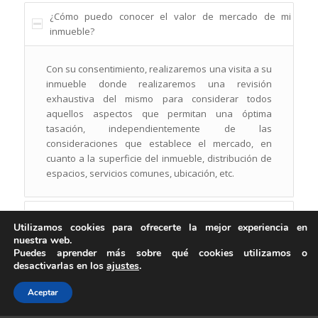
¿Cómo puedo conocer el valor de mercado de mi
inmueble?
Con su consentimiento, realizaremos una visita a su
inmueble donde realizaremos una revisión
exhaustiva del mismo para considerar todos
aquellos aspectos que permitan una óptima
tasación, independientemente de las
consideraciones que establece el mercado, en
cuanto a la superficie del inmueble, distribución de
espacios, servicios comunes, ubicación, etc.
¿Cómo se promociona la venta de mi Inmueble?
Utilizamos cookies para ofrecerte la mejor experiencia en
nuestra web.
¿Cómo conoceré el interés que ha despertado la
Puedes aprender más sobre qué cookies utilizamos o
puesta en venta de mi inmueble?
desactivarlas en los
ajustes
.
¿Cómo se formalizarán las arras y el contrato definitivo
Aceptar
de Compra/Venta del Inmueble?