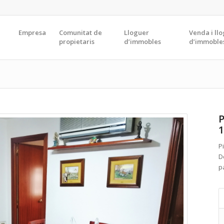
Empresa
Comunitat de
Lloguer
Venda i ll
propietaris
d’immobles
d’immoble
P
1
P
D
p