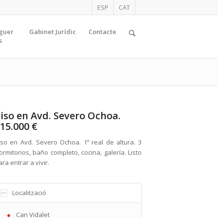
ESP
CAT
oguer
Gabinet Jurídic
Contacte
s
iso en Avd. Severo Ochoa.
15.000 €
iso en Avd. Severo Ochoa. 1º real de altura. 3
ormitorios, baño completo, cocina, galería. Listo
ara entrar a vivir.
Localització
Can Vidalet